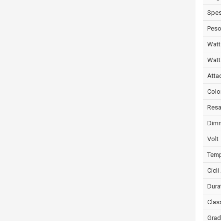
Spe
Peso
Wat
Watt
Atta
Colo
Resa
Dimm
Volt
Temp
Cicl
Dura
Clas
Grad