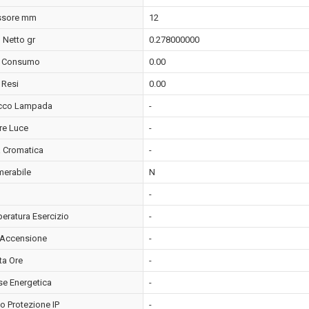
ssore mm
12
 Netto gr
0.278000000
t Consumo
0.00
 Resi
0.00
cco Lampada
-
re Luce
-
 Cromatica
-
erabile
N
-
eratura Esercizio
-
i Accensione
-
ta Ore
-
se Energetica
-
o Protezione IP
-