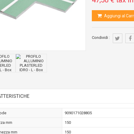
47,58 €
tax in
Aggiungi al Carr
Condividi :
TTERISTICHE
ode
9090171028805
zza mm
150
ghezza mm
150