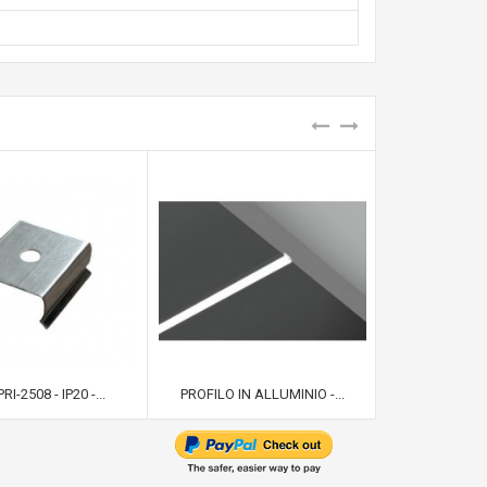
RI-2508 - IP20 -...
PROFILO IN ALLUMINIO -...
PROFILO IN 