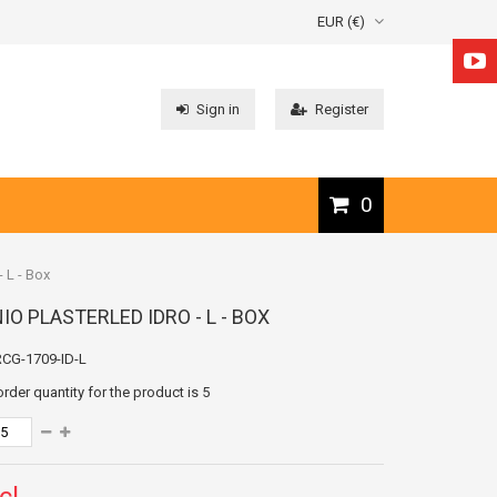
EUR (€)
Sign in
Register
0
L - Box
IO PLASTERLED IDRO - L - BOX
CG-1709-ID-L
der quantity for the product is
5