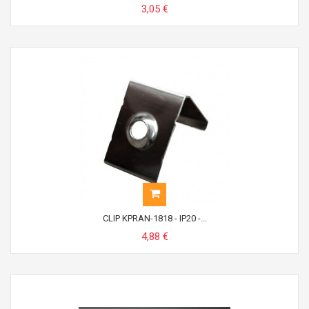
3,05 €
CLIP KPRAN-1818 - IP20 -...
4,88 €