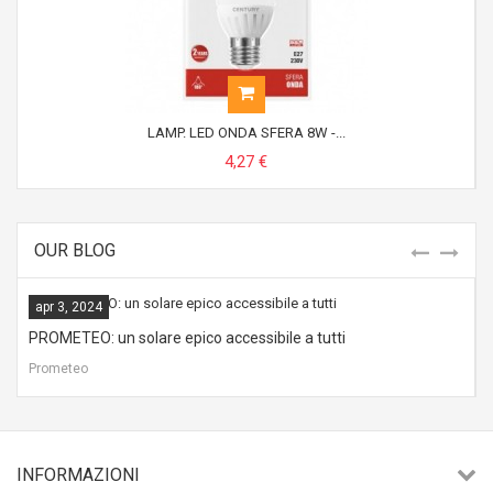
LAMP. LED ONDA SFERA 8W -...
4,27 €
OUR BLOG
apr 3, 2024
PROMETEO: un solare epico accessibile a tutti
B
Prometeo
B
INFORMAZIONI