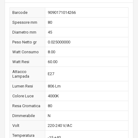
Barcode
9090171014266
Spessore mm
80
Diametro mm
45
Peso Netto gr
0.025000000
Watt Consumo
8.00
Watt Resi
60.00
Attacco
E27
Lampada
Lumen Resi
806 Lm
Colore Luce
4000K
Resa Cromatica
80
Dimmerabile
N
Volt
220-240 V/AC
Temperatura
-15 +40