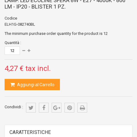
LAMP. LED ECOLINE SFERA 8W - E27 - 4000K - 806
LM - IP20 - BLISTER 1 PZ.
Codice
ELH1G-082740BL
The minimum purchase order quantity for the product is
12
Quantità :
4,27 €
tax incl.
Aggiungi al Carrello
Condividi :
CARATTERISTICHE