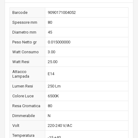
Barcode
9090171004052
Spessore mm
80
Diametro mm
45
Peso Netto gr
0.015000000
Watt Consumo
3.00
Watt Resi
25.00
Attacco
E14
Lampada
Lumen Resi
250 Lm
Colore Luce
6500K
Resa Cromatica
80
Dimmerabile
N
Volt
220-240 V/AC
Temperatura
-15 +40