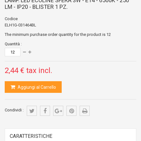
LAMP. LED ECOLINE SFERA 3W - E14 - 6500K - 250
LM - IP20 - BLISTER 1 PZ.
Codice
ELH1G-031464BL
The minimum purchase order quantity for the product is
12
Quantità :
2,44 €
tax incl.
Aggiungi al Carrello
Condividi :
CARATTERISTICHE