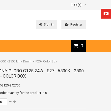
EUR (€)
Sign in
Register
0
 - 2500 Lm - Dimm. - IP20 - Color Box
NY GLOBO G125 24W - E27 - 6500K - 2500
0 - COLOR BOX
DG125-242760
der quantity for the product is
6