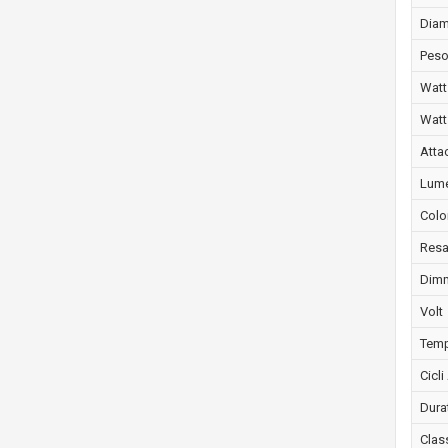
Diam
Peso
Wat
Watt
Atta
Lume
Colo
Resa
Dimm
Volt
Temp
Cicl
Dura
Clas