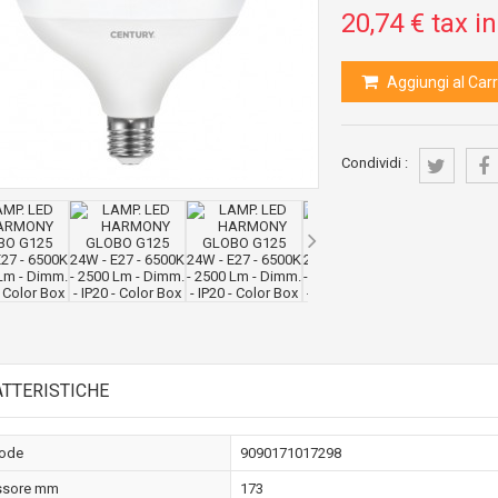
20,74 €
tax in
Aggiungi al Carr
Condividi :
TTERISTICHE
ode
9090171017298
ssore mm
173