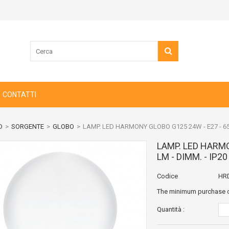
CONTATTI
D
>
SORGENTE
>
GLOBO
>
LAMP. LED HARMONY GLOBO G125 24W - E27 - 6500K
LAMP. LED HARMO
LM - DIMM. - IP2
Codice
HR
The minimum purchase or
Quantità :