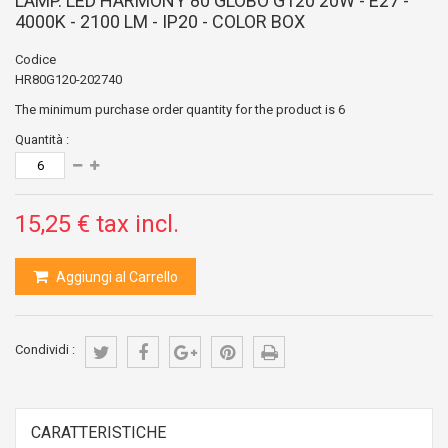
LAMP. LED HARMONY 80 GLOBO G120 20W - E27 -
4000K - 2100 LM - IP20 - COLOR BOX
Codice
HR80G120-202740
The minimum purchase order quantity for the product is
6
Quantità :
15,25 €
tax incl.
Aggiungi al Carrello
Condividi :
CARATTERISTICHE