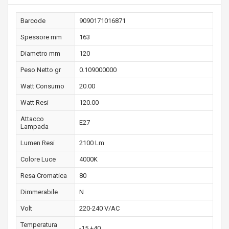
Barcode
9090171016871
Spessore mm
163
Diametro mm
120
Peso Netto gr
0.109000000
Watt Consumo
20.00
Watt Resi
120.00
Attacco
E27
Lampada
Lumen Resi
2100 Lm
Colore Luce
4000K
Resa Cromatica
80
Dimmerabile
N
Volt
220-240 V/AC
Temperatura
-15 +40