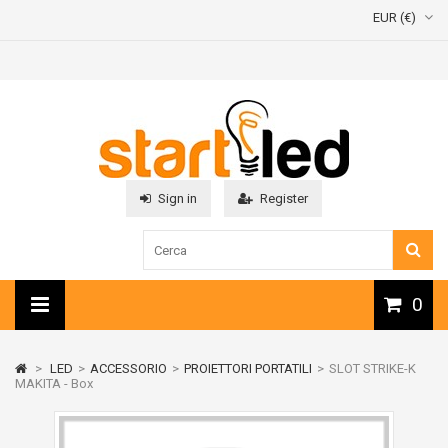
EUR (€)
Sign in
Register
0
>
LED
>
ACCESSORIO
>
PROIETTORI PORTATILI
>
SLOT STRIKE-K
MAKITA - Box