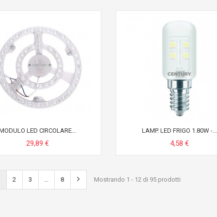
MODULO LED CIRCOLARE...
LAMP. LED FRIGO 1.80W -...
29,89 €
4,58 €
2
3
...
8
Mostrando 1 - 12 di 95 prodotti