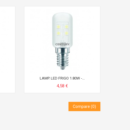
LAMP. LED FRIGO 1.80W -...
4,58 €
Compare (
0
)