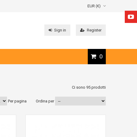
EUR (€)
Sign in
Register
0
Ci sono 95 prodotti
Per pagina
Ordina per